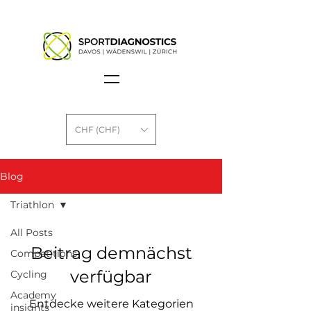
CHF (CHF)
Blog
Triathlon
All Posts
Beitrag demnächst
Competitions
verfügbar
Cycling
Academy
Entdecke weitere Kategorien
insights