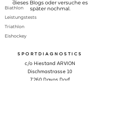
dieses Blogs oder versuche es
Biathlon
später nochmal.
Leistungstests
Triathlon
Eishockey
SPORTDIAGNOSTICS
c/o Hiestand ARVION
Dischmastrasse 10
7260 Davos Dorf
Schweiz
steveh@sportdiagnostics.ch
NEWSLETTER
Melde dich für den Newsletter an.