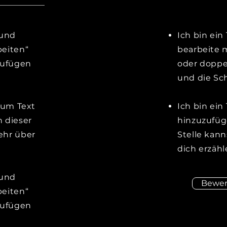
 und
Ich bin ein
beiten“
bearbeite m
zufügen
oder doppe
und die Sch
, um Text
Ich bin ein
 dieser
hinzuzufüg
ehr über
Stelle kan
dich erzähl
 und
Bewe
beiten“
zufügen