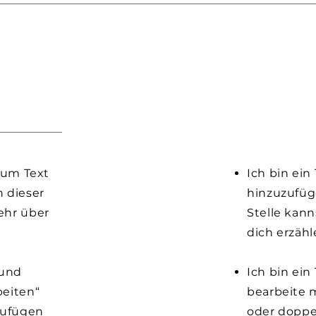
, um Text
Ich bin ein
 dieser
hinzuzufüg
ehr über
Stelle kan
dich erzähl
 und
Ich bin ein
beiten“
bearbeite m
zufügen
oder doppe