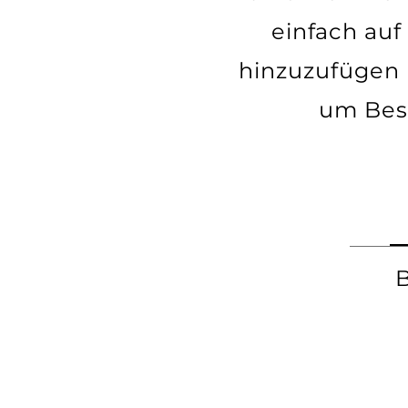
einfach auf
hinzuzufügen u
um Bes
B