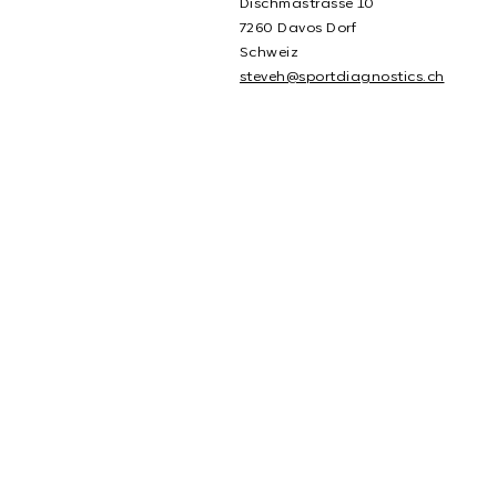
Dischmastrasse 10
7260 Davos Dorf
Schweiz
steveh@sportdiagnostics.ch