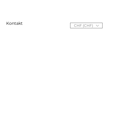
Kontakt
CHF (CHF)
NEWSLETTER
Melde dich für den Newsletter an.